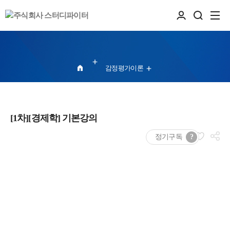
감정평가이론
[1차][경제학] 기본강의
정기구독
?