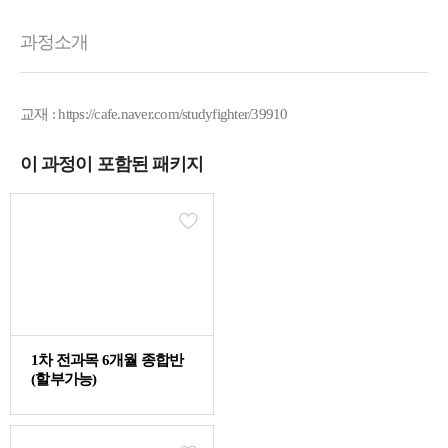
과정소개
9. [경제학][기본강의] 5. 수요량의 변화와 수요의 변화
45분
교재 :
https://cafe.naver.com/studyfighter/39910
10. [경제학][기본강의] 6. 제3장 수요와 공급의 가격탄력
성
이 과정이 포함된 패키지
72분
11. [경제학][기본강의] 7. 수요의 가격탄력성과 총수입
35분
12. [경제학][기본강의] 8. 제4장 수요공급이론의 응용
39분
1차 전과목 6개월 종합반
13. [경제학][기본강의] 9. 가격통제
(할부가능)
46분
14. [경제학][기본강의] 10. 조세의 개요