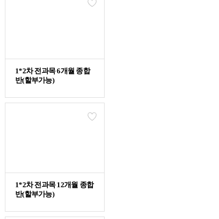
45분
15. [경제학][기본강의] 11. 전가와 귀착의 개념
70분
16. [경제학][기본강의] 12. 제5장 한계효용이론
1*2차 전과목 6개월 종합
반(할부가능)
66분
17. [경제학][기본강의] 13. 제6장 무차별곡선이론
44분
18. [경제학][기본강의] 14. 여러 가지 효용함수
45분
19. [경제학][기본강의] 15. 예산제약과 소비자균형
1*2차 전과목 12개월 종합
85분
반(할부가능)
20. [경제학][기본강의] 16. 가격효과