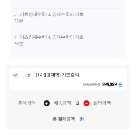
3. [기초경제수학] 3. 경제수학의 기초
75분
4. [기초경제수학] 4. 경제수학의 기초
56분
5. [경제학][기본강의] 1. OT(강의소개 및 공부방법)
21분
[1차][경제학] 기본강의
과정
6. [경제학][기본강의] 2. 제1장 경제학의 기초
999,999
원
999,999원
66분
원
판매금액
배송금액
할인금액
7. [경제학][기본강의] 3. 합리적 의사결정
71분
총 결제금액
원
8. [경제학][기본강의] 4. 제2장 수요와 공급의 기본이론
37분