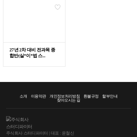
78분
21. [경제학][기본강의] 17. 제7장 현시선호이론
58분
22. [경제학][기본강의] 18. 제8장 기대효용이론
27년 2차 대비 전과목 종
88분
합반(실*이*법 스...
23. [경제학][기본강의] 19. 제9장 소비자이론의 응용
58분
24. [경제학][기본강의] 20. 제10장 생산이론-수정본
소개
이용약관
개인정보처리방침
환불규정
할부안내
55분
찾아오시는 길
25. [경제학][기본강의] 21. 여러가지 생산함수
70분
주식회사 스터디파이터 | 대표 : 윤철신
26. [경제학][기본강의] 22. 제11장 비용이론