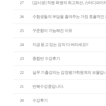
27
[감시생] 직병 육병의 최고최선, 스터디파이터
26
수험생들의 부담을 줄여주는 가장 효율적인 
25
꾸준함이 가능해진 이유
24
지금 듣고 있는 강의 다 버리세요!!
23
종합반 수강후기
22
실무 기출강의는 감정평가학원계의 보물입
21
반복수강중입니다.
20
수강후기