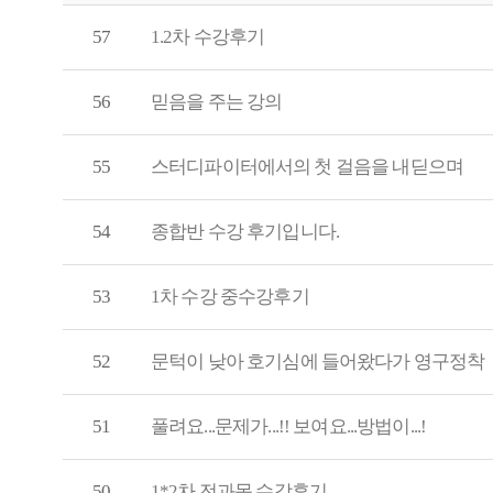
57
1.2차 수강후기
56
믿음을 주는 강의
55
스터디파이터에서의 첫 걸음을 내딛으며
54
종합반 수강 후기입니다.
53
1차 수강 중수강후기
52
문턱이 낮아 호기심에 들어왔다가 영구정착
51
풀려요...문제가...!! 보여요...방법이...!
50
1*2차 전과목 수강후기