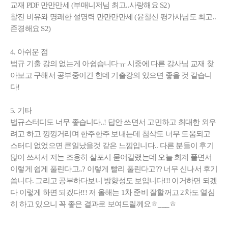
교재 PDF 만만만세 (부매니저님 최고..사랑해요 S2)
찰진 비유와 명쾌한 설명력 만만만만세 (윤철신 평가사님도 최고..
존경해요 S2)
4. 아쉬운 점
법규 기출 강의 없는게 아쉽습니다ㅠ 시중에 다른 강사님 교재 찾
아보고 구해서 공부중이긴 한데 기출강의 있으면 좋을 것 같습니
다!
5. 기타
법규스터디도 너무 좋습니다..! 답안 쓰면서 고민하고 최대한 외우
려고 하고 낑낑거리며 한주한주 보내는데 첨삭도 너무 도움되고
스터디 없었으면 큰일났을것 같은 느낌입니다.. 다른 분들이 후기
많이 쓰셔서 저는 조용히 살포시 묻어갈랬는데 오늘 회계 풀면서
이렇게 쉽게 풀린다고..? 이렇게 빨리 풀린다고?? 너무 신나서 후기
씁니다. 그리고 공부하다보니 방향성도 보입니다!!! 이거하면 되겠
다 이렇게 하면 되겠다!!! 저 올해는 1차 준비 잘할꺼고 2차도 열심
히 하고 있으니 꼭 좋은 결과로 보여드릴께요ㅎ___ㅎ