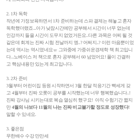
2. 1차 독학
작년에 가정보육하면서 1차 준비하는데 스파 결제는 해놓고 혼자
독학했더랬죠...아가 낮잠시간에만 공부해서 시간이 너무 없는데
인강까지 들을 시간이 도무지 없었거든요..다른 과목은 어찌 될 것
같은데 회계는 진짜 시험 전날까지 엥..? 어쩌지..? 이런 마음뿐이었
는데 역시는 역시였네요ㅠ 그와중에 가중쉬운경제학 책 최고입니
다...노베이스 저 책으로 혼자 공부해서 60 넘었어요! 풀이 간결하
고 핵심내용만 있는게 최고입니다.
3. 2차 준비
3월부터 어린이집 등원 시작하면서 3월 한달 적응기간 빡세게 갖
고 4월부터 진짜 오롯이 공부를 시작했는데 너무 행복했습니다..!
진짜 강사님 시키는대로 복습 열심히 했구요! 아직 수험기간 짧지
만
4월의 나보다 11월의 나는 진짜 비교불가할 정도로 성장했다!
말할 수 있네요.
3. 좋은점
무한배수 수강 만만세