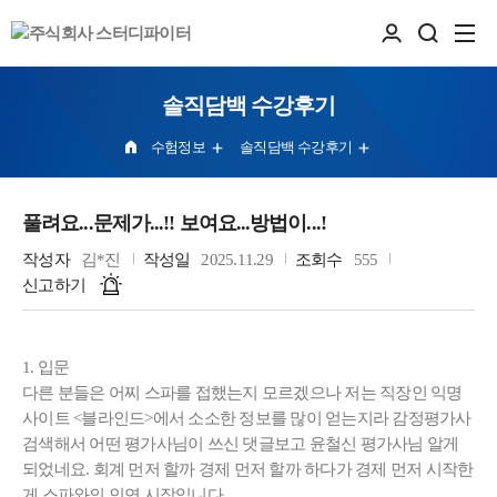
솔직담백 수강후기
수험정보
솔직담백 수강후기
풀려요...문제가...!! 보여요...방법이...!
작성자
김*진
작성일
2025.11.29
조회수
555
신고하기
1. 입문
다른 분들은 어찌 스파를 접했는지 모르겠으나 저는 직장인 익명
사이트 <블라인드>에서 소소한 정보를 많이 얻는지라 감정평가사
검색해서 어떤 평가사님이 쓰신 댓글보고 윤철신 평가사님 알게
되었네요. 회계 먼저 할까 경제 먼저 할까 하다가 경제 먼저 시작한
게 스파와의 인연 시작입니다.