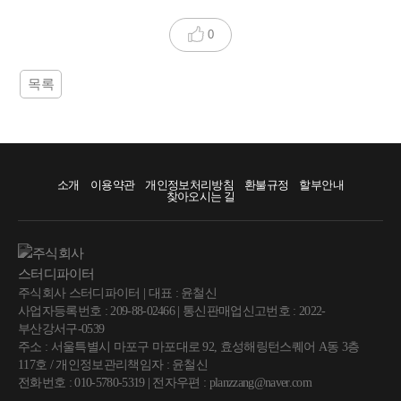
0
목록
소개
이용약관
개인정보처리방침
환불규정
할부안내
찾아오시는 길
주식회사 스터디파이터 | 대표 : 윤철신
사업자등록번호 : 209-88-02466 | 통신판매업신고번호 : 2022-
부산강서구-0539
주소 : 서울특별시 마포구 마포대로 92, 효성해링턴스퀘어 A동 3층
117호 / 개인정보관리책임자 : 윤철신
전화번호 : 010-5780-5319 | 전자우편 : planzzang@naver.com